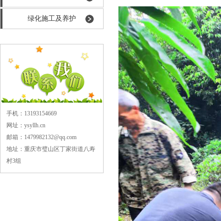
绿化施工及养护
手机：13193154669
网址：ysyllh.cn
邮箱：1479982132@qq.com
地址：重庆市璧山区丁家街道八寿
村3组