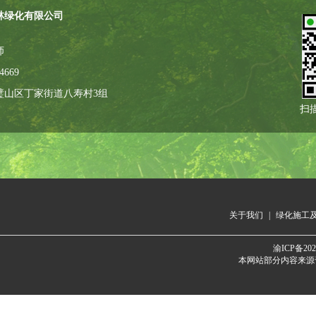
林绿化有限公司
师
4669
璧山区丁家街道八寿村3组
扫
关于我们
|
绿化施工
渝ICP备202
本网站部分内容来源